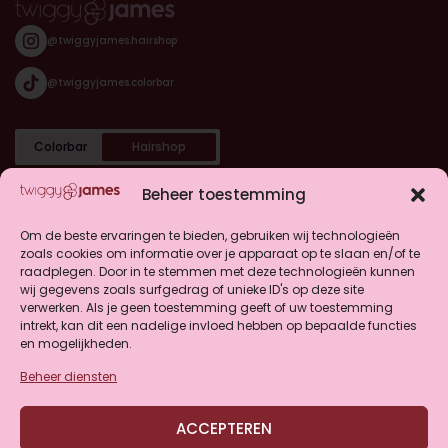
@twiggyjames.hairshop
@twiggyjames.colorbar
Colorbar
Hairshop
Categorieën
Beheer toestemming
Shop
Om de beste ervaringen te bieden, gebruiken wij technologieën
zoals cookies om informatie over je apparaat op te slaan en/of te
raadplegen. Door in te stemmen met deze technologieën kunnen
Klantenservice
wij gegevens zoals surfgedrag of unieke ID's op deze site
verwerken. Als je geen toestemming geeft of uw toestemming
intrekt, kan dit een nadelige invloed hebben op bepaalde functies
en mogelijkheden.
Beheer diensten
4.9
ACCEPTEREN
Gebaseerd op 146 beoordelingen