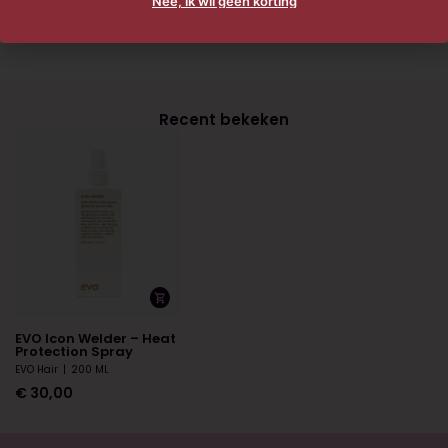
Nee, ik wil geen korting
Recent bekeken
EVO Icon Welder – Heat
Protection Spray
EVO Hair
|
200 ML
€
30,00