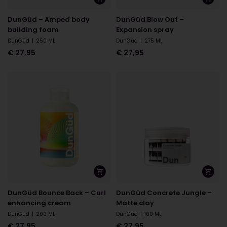
DunGüd – Amped body
DunGüd Blow Out –
building foam
Expansion spray
DunGüd
|
250 ML
DunGüd
|
275 ML
€
27,95
€
27,95
DunGüd Bounce Back – Curl
DunGüd Concrete Jungle –
enhancing cream
Matte clay
DunGüd
|
200 ML
DunGüd
|
100 ML
€
27,95
€
27,95