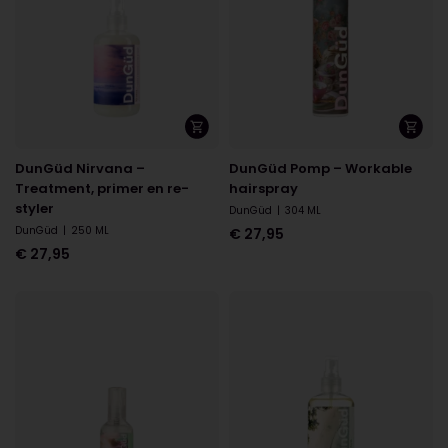
DunGüd Nirvana –
DunGüd Pomp – Workable
Treatment, primer en re-
hairspray
styler
DunGüd
|
304 ML
DunGüd
|
250 ML
€
27,95
€
27,95