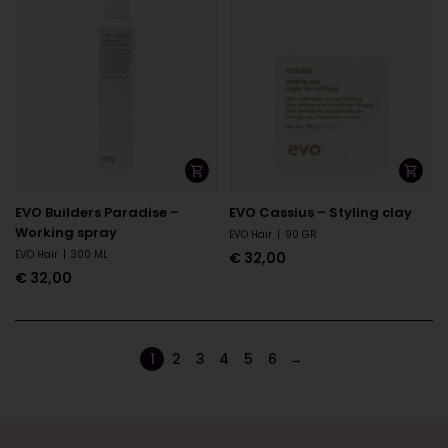
EVO Builders Paradise –
EVO Cassius – Styling clay
Working spray
EVO Hair
|
90 GR
EVO Hair
|
300 ML
€
32,00
€
32,00
1
2
3
4
5
6
→