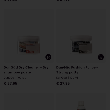
DunGüd Dry Cleaner – Dry
DunGüd Fashion Police –
shampoo paste
Strong putty
DunGüd
|
100 ML
DunGüd
|
100 ML
€
27,95
€
27,95