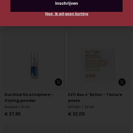
DunGüd
|
200 ML
DunGüd
|
150ML
€
27,95
€
27,95
Nee, ik wil geen korting
DunGüd Stratosphere –
EVO Box o’ Bollox – Texture
Styling powder
paste
DunGüd
|
10 GR
EVO Hair
|
90 GR
€
27,95
€
32,00