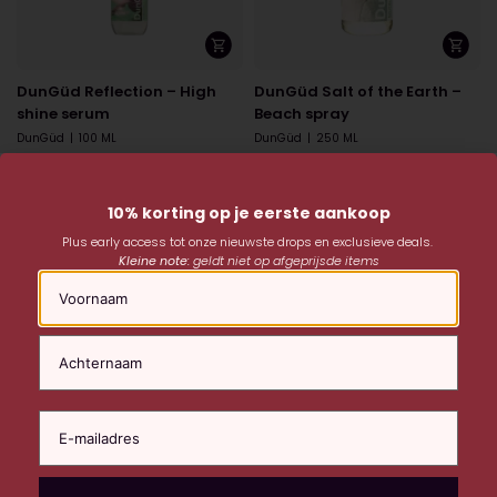
DunGüd Reflection – High
DunGüd Salt of the Earth –
shine serum
Beach spray
DunGüd
|
100 ML
DunGüd
|
250 ML
€
27,95
€
27,95
10% korting op je eerste aankoop
Plus early access tot onze nieuwste drops en exclusieve deals.
Kleine note:
geldt niet op afgeprijsde items
Naam
DunGüd Sideshow – Styling
DunGüd Loose Cannon –
Balm
Styling Whip