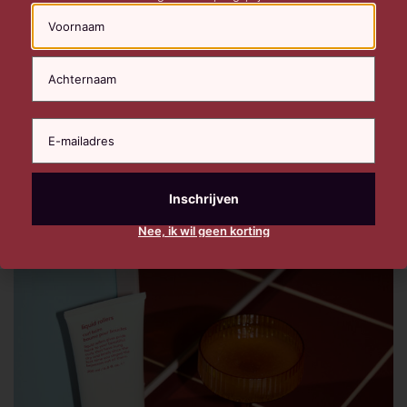
Naam
EVO Mane Tamer – Smoothing
Shampoo
EVO Hair
|
300 ML
€
32,00
Nee, ik wil geen korting