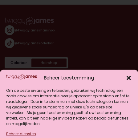
@twiggyjames.hairshop
@twiggyjames.colorbar
Colorbar
Hairshop
Categorieën
Beheer toestemming
Shop
Om de beste ervaringen te bieden, gebruiken wij technologieën
zoals cookies om informatie over je apparaat op te slaan en/of te
raadplegen. Door in te stemmen met deze technologieën kunnen
Klantenservice
wij gegevens zoals surfgedrag of unieke ID's op deze site
verwerken. Als je geen toestemming geeft of uw toestemming
intrekt, kan dit een nadelige invloed hebben op bepaalde functies
en mogelijkheden.
Beheer diensten