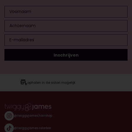
ophalen in de salon mogelijk
@twiggyjames.hairshop
@twiggyjames.colorbar