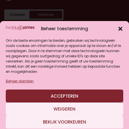
Colorbar
Hairshop
Categorieën
Beheer toestemming
Shop
Om de beste ervaringen te bieden, gebruiken wij technologieën
zoals cookies om informatie over je apparaat op te slaan en/of te
raadplegen. Door in te stemmen met deze technologieën kunnen
Klantenservice
wij gegevens zoals surfgedrag of unieke ID's op deze site
verwerken. Als je geen toestemming geeft of uw toestemming
intrekt, kan dit een nadelige invloed hebben op bepaalde functies
en mogelijkheden.
Beheer diensten
4.9
ACCEPTEREN
Gebaseerd op 146 beoordelingen
WEIGEREN
BEKIJK VOORKEUREN
© Twiggy&James 2026