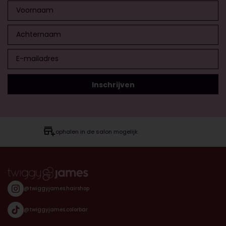
ophalen in de salon mogelijk
@twiggyjames.hairshop
@twiggyjames.colorbar