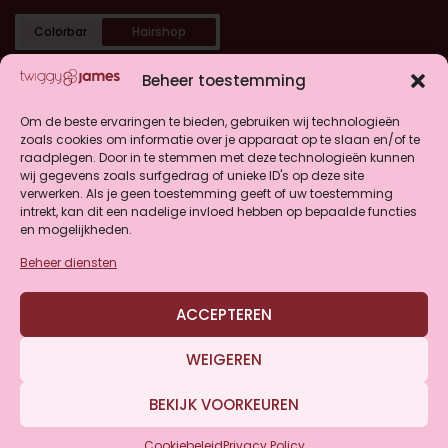
Colorbar
Hairshop
Categorieën
Beheer toestemming
Shop
Om de beste ervaringen te bieden, gebruiken wij technologieën
zoals cookies om informatie over je apparaat op te slaan en/of te
raadplegen. Door in te stemmen met deze technologieën kunnen
Klantenservice
wij gegevens zoals surfgedrag of unieke ID's op deze site
verwerken. Als je geen toestemming geeft of uw toestemming
intrekt, kan dit een nadelige invloed hebben op bepaalde functies
en mogelijkheden.
Beheer diensten
4.9
ACCEPTEREN
Gebaseerd op 146 beoordelingen
WEIGEREN
BEKIJK VOORKEUREN
© Twiggy&James 2026
Privacy & Cookies
Cookiebeleid
Privacy Policy
Website door
WP Masters