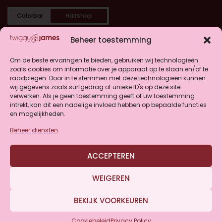
Colorbar
Hairshop
Categorieën
Beheer toestemming
Shop
Om de beste ervaringen te bieden, gebruiken wij technologieën
zoals cookies om informatie over je apparaat op te slaan en/of te
raadplegen. Door in te stemmen met deze technologieën kunnen
Klantenservice
wij gegevens zoals surfgedrag of unieke ID's op deze site
verwerken. Als je geen toestemming geeft of uw toestemming
intrekt, kan dit een nadelige invloed hebben op bepaalde functies
en mogelijkheden.
Beheer diensten
4.9
ACCEPTEREN
Gebaseerd op 146 beoordelingen
WEIGEREN
BEKIJK VOORKEUREN
© Twiggy&James 2026
Privacy & Cookies
Cookiebeleid
Privacy Policy
Website door
WP Masters