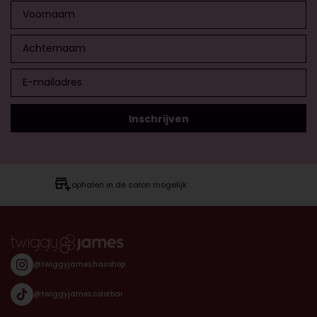
ophalen in de salon mogelijk
@twiggyjames.hairshop
@twiggyjames.colorbar