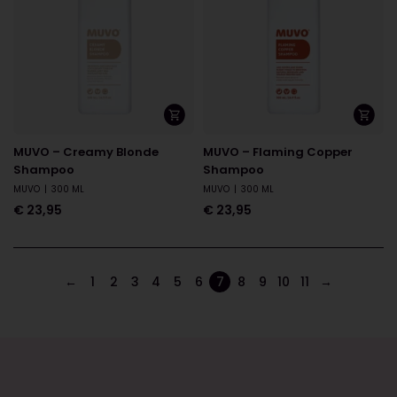
MUVO – Creamy Blonde
MUVO – Flaming Copper
Shampoo
Shampoo
MUVO
|
300 ML
MUVO
|
300 ML
€
23,95
€
23,95
←
1
2
3
4
5
6
7
8
9
10
11
→