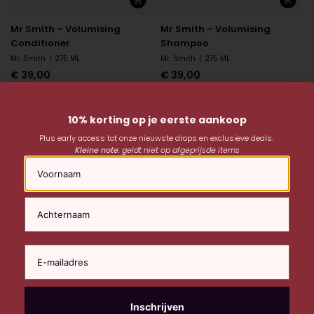
Mr Smith – Volumising
Mr Smith – Volumising
Conditioner
Shampoo
Mr. Smith
|
275 ML
Mr. Smith
|
275 ML
€
39,00
€
39,00
10% korting op je eerste aankoop
Plus early access tot onze nieuwste drops en exclusieve deals.
Kleine note:
geldt niet op afgeprijsde items
Naam
Mr Smith – Volumising Spray
MUVO – Balayage Shampoo
Blonde
Mr. Smith
|
270 GR
MUVO
|
300 ML
€
39,50