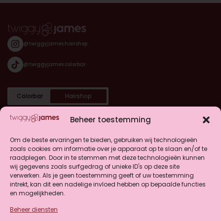
@twiggyjames.hairshop
@twiggyjames.colorbar
Colorbar
Hairshop
Categorieën
Beheer toestemming
Shop
Om de beste ervaringen te bieden, gebruiken wij technologieën
zoals cookies om informatie over je apparaat op te slaan en/of te
raadplegen. Door in te stemmen met deze technologieën kunnen
Klantenservice
wij gegevens zoals surfgedrag of unieke ID's op deze site
verwerken. Als je geen toestemming geeft of uw toestemming
intrekt, kan dit een nadelige invloed hebben op bepaalde functies
en mogelijkheden.
Beheer diensten