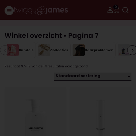
0
Winkel overzicht • Pagina 7
Bundels
Collecties
Haarproblemen
Me
Resultaat 97–112 van de 171 resultaten wordt getoond